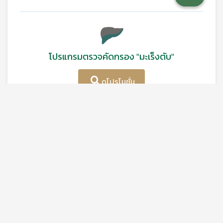
โปรแกรมตรวจคัดกรอง "มะเร็งตับ"
ดูโปรโมชั่น
หมายเหตุ:
ดูสิทธิพิเศษจากบัตรที่ร่วมรายการ
ดาวน์โหลดโบรชัวร์